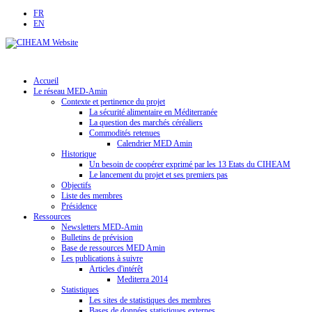
FR
EN
Accueil
Le réseau MED-Amin
Contexte et pertinence du projet
La sécurité alimentaire en Méditerranée
La question des marchés céréaliers
Commodités retenues
Calendrier MED Amin
Historique
Un besoin de coopérer exprimé par les 13 Etats du CIHEAM
Le lancement du projet et ses premiers pas
Objectifs
Liste des membres
Présidence
Ressources
Newsletters MED-Amin
Bulletins de prévision
Base de ressources MED Amin
Les publications à suivre
Articles d'intérêt
Mediterra 2014
Statistiques
Les sites de statistiques des membres
Bases de données statistiques externes