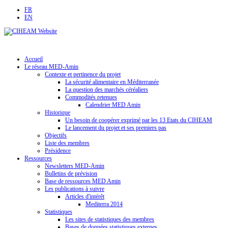
FR
EN
Accueil
Le réseau MED-Amin
Contexte et pertinence du projet
La sécurité alimentaire en Méditerranée
La question des marchés céréaliers
Commodités retenues
Calendrier MED Amin
Historique
Un besoin de coopérer exprimé par les 13 Etats du CIHEAM
Le lancement du projet et ses premiers pas
Objectifs
Liste des membres
Présidence
Ressources
Newsletters MED-Amin
Bulletins de prévision
Base de ressources MED Amin
Les publications à suivre
Articles d'intérêt
Mediterra 2014
Statistiques
Les sites de statistiques des membres
Bases de données statistiques externes